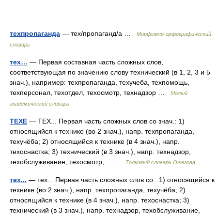
техпропаганда
— тех/пропаганд/а …
Морфемно-орфографический
словарь
тех…
— Первая составная часть сложных слов,
соответствующая по значению слову технический (в 1, 2, 3 и 5
знач.), например: техпропаганда, техучеба, техпомощь,
техперсонал, техотдел, техосмотр, технадзор …
Малый
академический словарь
ТЕХЕ
— ТЕХ... Первая часть сложных слов со знач.: 1)
относящийся к технике (во 2 знач.), напр. техпропаганда,
техучёба; 2) относящийся к технике (в 4 знач.), напр.
техоснастка; 3) технический (в 3 знач.), напр. технадзор,
техобслуживание, техосмотр,… …
Толковый словарь Ожегова
тех...
— тех... Первая часть сложных слов со : 1) относящийся к
технике (во 2 знач.), напр. техпропаганда, техучёба; 2)
относящийся к технике (в 4 знач.), напр. техоснастка; 3)
технический (в 3 знач.), напр. технадзор, техобслуживание,