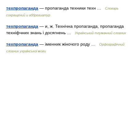
техпропаганда
— пропаганда техники техн …
Словарь
сокращений и аббревиатур
техпропаганда
— и, ж. Технічна пропаганда, пропаганда
техніфчних знань і досягнень …
Український тлумачний словник
техпропаганда
— іменник жіночого роду …
Орфографічний
словник української мови